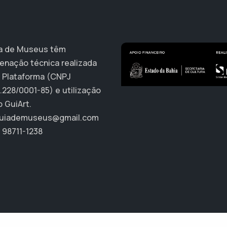
a de Museus têm
enação técnica realizada
A Plataforma (CNPJ
.228/0001-85) e utilização
p GuiArt.
uiademuseus@gmail.com
 98711-1238